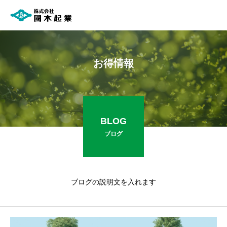
お
得
情
報
BLOG
ブログ
ブログの説明文を入れます